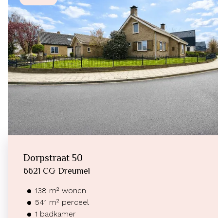
Dorpstraat
50
6621 CG
Dreumel
138
m²
wonen
541
m² perceel
1
badkamer