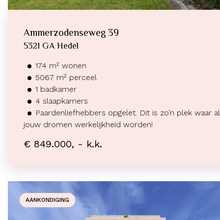
Ammerzodenseweg
39
5321 GA
Hedel
174
m²
wonen
5067
m² perceel
1
badkamer
4
slaapkamers
Paardenliefhebbers opgelet. Dit is zo’n plek waar al
jouw dromen werkelijkheid worden!
€ 849.000, - k.k.
AANKONDIGING