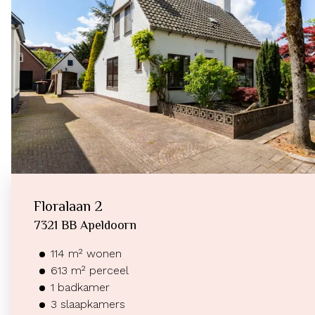
Floralaan
2
7321 BB
Apeldoorn
114
m²
wonen
613
m² perceel
1
badkamer
3
slaapkamers