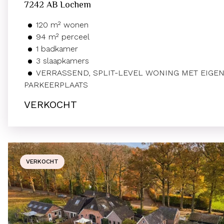
7242 AB
Lochem
120
m²
wonen
94
m² perceel
1
badkamer
3
slaapkamers
VERRASSEND, SPLIT-LEVEL WONING MET EIGE
PARKEERPLAATS
VERKOCHT
VERKOCHT