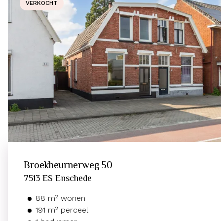
VERKOCHT
Broekheurnerweg
50
7513 ES
Enschede
88
m²
wonen
191
m² perceel