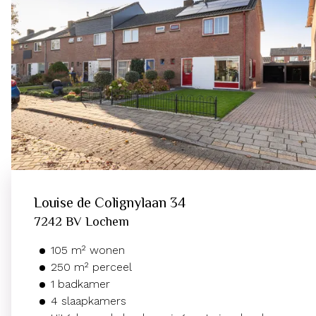
Louise de Colignylaan
34
7242 BV
Lochem
105
m²
wonen
250
m² perceel
1
badkamer
4
slaapkamers