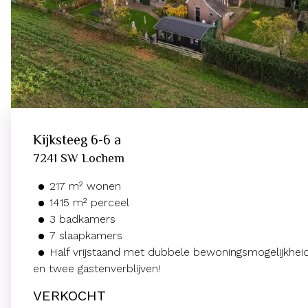
Kijksteeg
6-6 a
7241 SW
Lochem
217
m²
wonen
1415
m² perceel
3
badkamers
7
slaapkamers
Half vrijstaand met dubbele bewoningsmogelijkhei
en twee gastenverblijven!
VERKOCHT