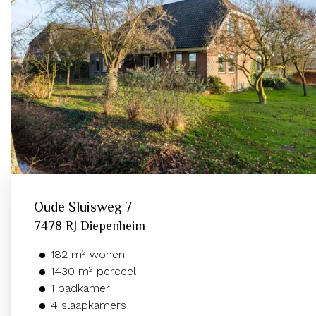
Oude Sluisweg
7
7478 RJ
Diepenheim
182
m²
wonen
1430
m² perceel
1
badkamer
4
slaapkamers