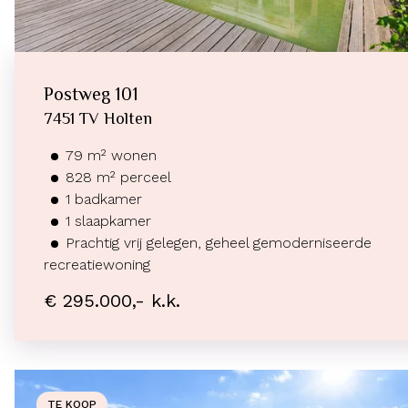
Postweg
101
7451 TV
Holten
79
m²
wonen
828
m² perceel
1
badkamer
1
slaapkamer
Prachtig vrij gelegen, geheel gemoderniseerde
recreatiewoning
€ 295.000,- k.k.
TE KOOP