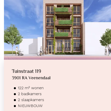
Tuinstraat
119
3901 RA
Veenendaal
122
m²
wonen
2
badkamers
2
slaapkamers
NIEUWBOUW