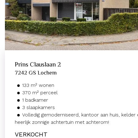
Prins Clauslaan
2
7242 GS
Lochem
133
m²
wonen
370
m² perceel
1
badkamer
3
slaapkamers
Volledig gemoderniseerd, kantoor aan huis, kelder 
heerlijk zonnige achtertuin met achterom!
VERKOCHT