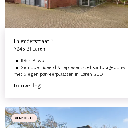
Huenderstraat
3
7245 BJ
Laren
195
m²
bvo
Gemoderniseerd & representatief kantoorgebouw
met 5 eigen parkeerplaatsen in Laren GLD!
In overleg
VERKOCHT