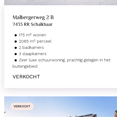
Malbergerweg
2 B
7433 RR
Schalkhaar
175
m²
wonen
2065
m² perceel
2
badkamers
3
slaapkamers
Zeer luxe schuurwoning, prachtig gelegen in het
buitengebied
VERKOCHT
VERKOCHT