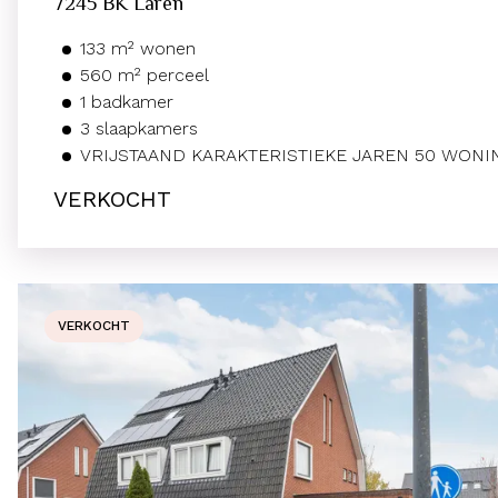
7245 BK
Laren
133
m²
wonen
560
m² perceel
1
badkamer
3
slaapkamers
VRIJSTAAND KARAKTERISTIEKE JAREN 50 WONI
VERKOCHT
VERKOCHT