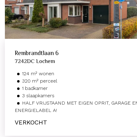
Rembrandtlaan
6
7242DC
Lochem
124
m²
wonen
320
m² perceel
1
badkamer
3
slaapkamers
HALF VRIJSTAAND MET EIGEN OPRIT, GARAGE E
ENERGIELABEL A!
VERKOCHT